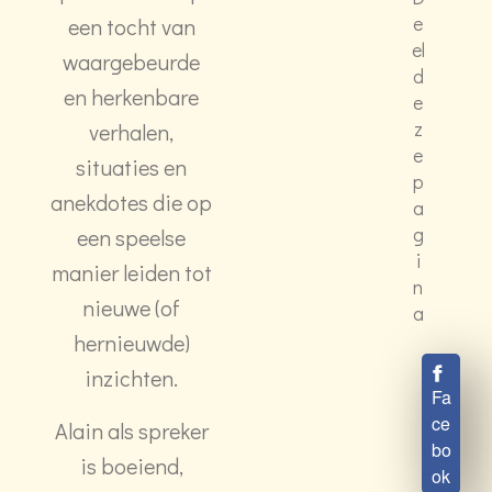
e
een tocht van
el
waargebeurde
d
en herkenbare
e
z
verhalen,
e
situaties en
p
anekdotes die op
a
g
een speelse
i
manier leiden tot
n
nieuwe (of
a
hernieuwde)
inzichten.
Fa
ce
Alain als spreker
bo
is boeiend,
ok