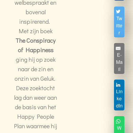
welbespraakt en
bovenal
Tw
inspirerend.
itte
Met zijn boek
r
The Conspiracy
of Happiness
E-
ging hij op zoek
Ma
naar de zin en
il
onzin van Geluk.
Deze zoektocht
Lin
lag dan weer aan
ke
dIn
de basis van het
Happy People
Plan waarmee hij
W