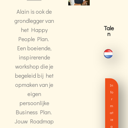
Alain is ook de
grondlegger van
Tale
het Happy
n
People Plan.
Een boeiende,
inspirerende
workshop die je
begeleid bij het
opmaken van je
In
fo
eigen
r
persoonlijke
m
Business Plan.
at
ie
Jouw Roadmap
a