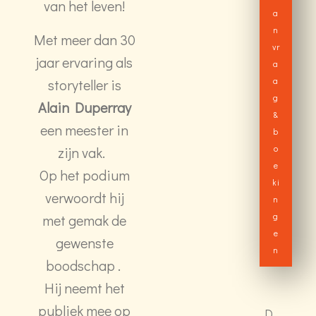
van het leven!
a
n
Met meer dan 30
vr
jaar ervaring als
a
a
storyteller is
g
Alain Duperray
&
een meester in
b
o
zijn vak.
e
Op het podium
ki
verwoordt hij
n
g
met gemak de
e
gewenste
n
boodschap .
Hij neemt het
publiek mee op
D