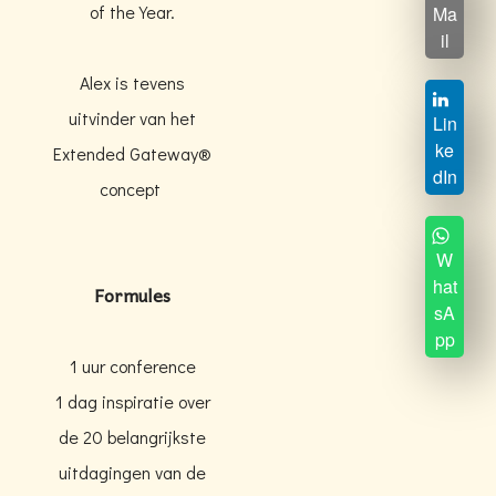
of the Year.
Ma
il
Alex is tevens
uitvinder van het
Lin
ke
Extended Gateway®
dIn
concept
W
hat
Formules
sA
pp
1 uur conference
1 dag inspiratie over
de 20 belangrijkste
uitdagingen van de