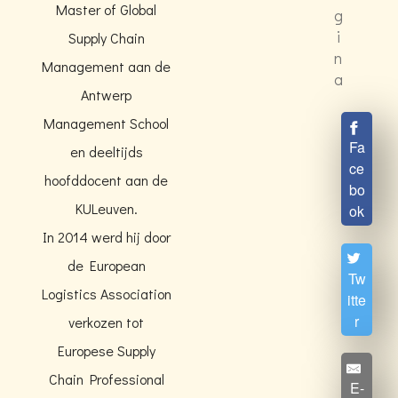
Master of Global
g
i
Supply Chain
n
Management aan de
a
Antwerp
Management School
Fa
en deeltijds
ce
hoofddocent aan de
bo
KULeuven.
ok
In 2014 werd hij door
de European
Tw
Logistics Association
itte
r
verkozen tot
Europese Supply
Chain Professional
E-