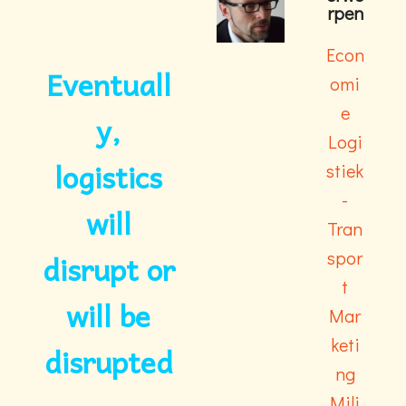
rpen
Econ
Eventuall
omi
e
y,
Logi
logistics
stiek
-
will
Tran
disrupt or
spor
t
will be
Mar
keti
disrupted
ng
Mili