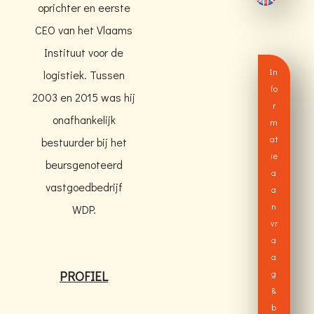
oprichter en eerste
CEO van het Vlaams
Instituut voor de
In
logistiek. Tussen
fo
2003 en 2015 was hij
r
onafhankelijk
m
at
bestuurder bij het
ie
beursgenoteerd
a
vastgoedbedrijf
a
n
WDP.
vr
a
a
PROFIEL
g
&
b