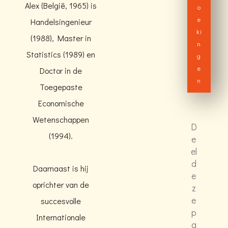
Alex (België, 1965) is
o
e
Handelsingenieur
ki
(1988), Master in
n
Statistics (1989) en
g
e
Doctor in de
n
Toegepaste
Economische
Wetenschappen
D
(1994).
e
el
d
Daarnaast is hij
e
oprichter van de
z
e
succesvolle
p
Internationale
a