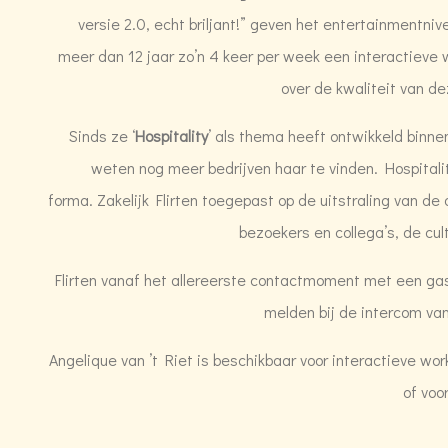
versie 2.0, echt briljant!” geven het entertainmentni
meer dan 12 jaar zo’n 4 keer per week een interactieve
over de kwaliteit van de
Sinds ze ‘
Hospitality
’ als thema heeft ontwikkeld binnen
weten nog meer bedrijven haar te vinden. Hospitality 
forma. Zakelijk Flirten toegepast op de uitstraling van d
bezoekers en collega’s, de cu
Flirten vanaf het allereerste contactmoment met een ga
melden bij de intercom van
Angelique van ’t Riet is beschikbaar voor interactieve wo
of voo