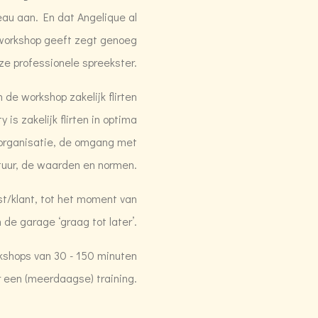
veau aan. En dat Angelique al
 workshop geeft zegt genoeg
ze professionele spreekster.
 de workshop zakelijk flirten
is zakelijk flirten in optima
e organisatie, de omgang met
ltuur, de waarden en normen.
st/klant, tot het moment van
 de garage ‘graag tot later’.
rkshops van 30 - 150 minuten
r een (meerdaagse) training.