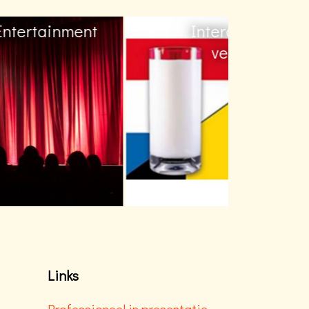
ent
Interculturele
verschillen
Links
Professioneel in presentatie