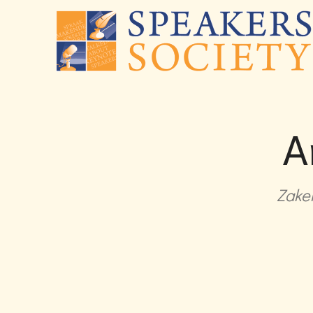
A
Zakel