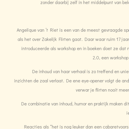
zonder daarbij zelf in het middelpunt van be
Angelique van ’t Riet is een van de meest gevraagde spr
als het over Zakelijk Flirten gaat. Daar waar ruim 17 jaar
introduceerde als workshop en in boeken doet ze dat nu
2.0, een workshop 
De inhoud van haar verhaal is zo treffend en un
inzichten de zaal verlaat. De ene eye-opener volgt de an
verwar je flirten nooit mee
De combinatie van inhoud, humor en praktijk maken di
i
Reacties als “het is nog leuker dan een cabaretvoors