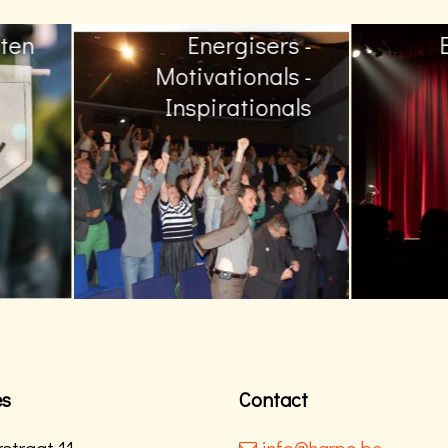
Energisers -
Entertainm
Motivationals -
Inspirationals
es
Contact
straat 11
info@harpo.be