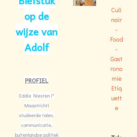
Biefstuk
Culi
op de
nair
wijze van
-
Food
Adolf
-
Gast
rono
mie
PROFIEL
Etiq
Eddie Niesten (°
uett
Maastricht)
e
studeerde talen,
communicatie,
buitenlandse politiek