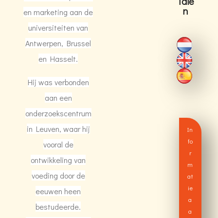
Tale
n
en marketing aan de
universiteiten van
Antwerpen, Brussel
en Hasselt.
Hij was verbonden
aan een
onderzoekscentrum
in Leuven, waar hij
In
fo
vooral de
r
ontwikkeling van
m
voeding door de
at
ie
eeuwen heen
a
bestudeerde.
a