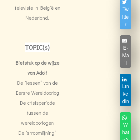
televisie in België en
Tw
itte
Nederland.
r
TOPIC(s)
E-
Ma
il
Biefstuk op de wijze
van Adolf
De “lessen” van de
Lin
Eerste Wereldoorlog
ke
dIn
De crisisperiode
tussen de
wereldoorlogen
W
hat
De “stroomlijning”
sA