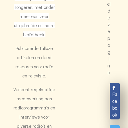
el
Tongeren, met onder
d
meer een zeer
e
z
uitgebreide culinaire
e
bibliotheek.
p
a
Publiceerde talloze
g
artikelen en deed
i
n
research voor radio
a
en televisie.
Verleent regelmatige
Fa
medewerking aan
ce
radioprogramma’s en
bo
ok
interviews voor
diverse radio’s en