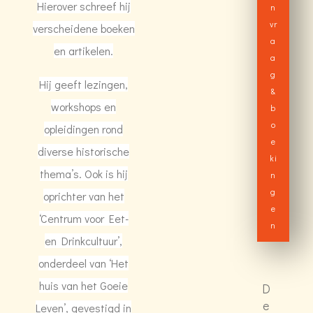
Hierover schreef hij
n
vr
verscheidene boeken
a
en artikelen.
a
g
Hij geeft lezingen,
&
workshops en
b
o
opleidingen rond
e
diverse historische
ki
thema’s. Ook is hij
n
g
oprichter van het
e
‘Centrum voor Eet-
n
en Drinkcultuur’,
onderdeel van ‘Het
huis van het Goeie
D
e
Leven’, gevestigd in