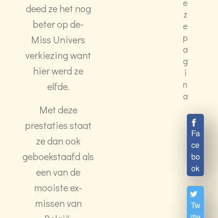
e
deed ze het nog
z
beter op de-
e
p
Miss Univers
a
verkiezing want
g
hier werd ze
i
n
elfde.
a
Met deze
prestaties staat
Fa
ze dan ook
ce
geboekstaafd als
bo
ok
een van de
mooiste ex-
missen van
Tw
itte