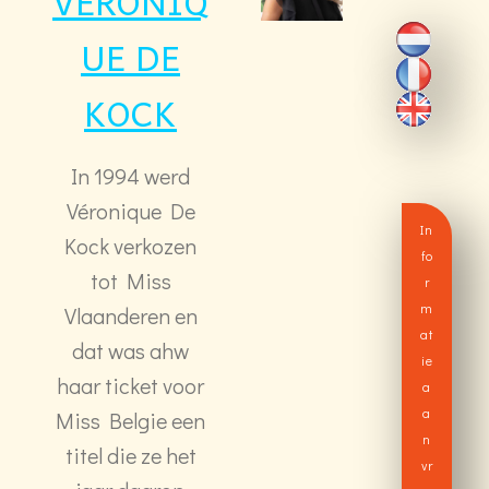
VERONIQ
UE DE
KOCK
In 1994 werd
Véronique De
In
Kock verkozen
fo
tot Miss
r
m
Vlaanderen en
at
dat was ahw
ie
haar ticket voor
a
a
Miss Belgie een
n
titel die ze het
vr