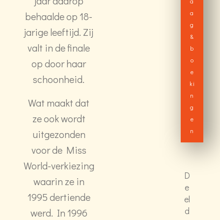
jaar daarop
a
a
behaalde op 18-
g
jarige leeftijd. Zij
&
valt in de finale
b
o
op door haar
e
schoonheid.
ki
n
Wat maakt dat
g
ze ook wordt
e
n
uitgezonden
voor de Miss
World-verkiezing
D
waarin ze in
e
1995 dertiende
el
d
werd. In 1996