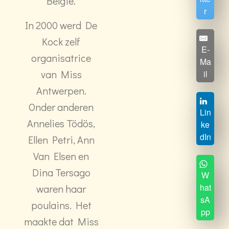
België.
r
In 2000 werd De
Kock zelf
E-
organisatrice
Ma
van Miss
il
Antwerpen.
Onder anderen
Lin
Annelies Tödös,
ke
dIn
Ellen Petri, Ann
Van Elsen en
Dina Tersago
W
hat
waren haar
sA
poulains. Het
pp
maakte dat Miss